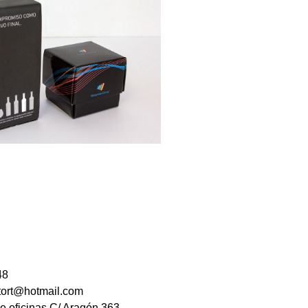
48
ttort@hotmail.com
e oficinas C/ Aragón 363,