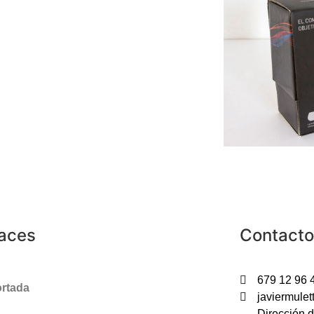
laces
Contacto
679 12 96 
rtada
javiermule
Dirección d