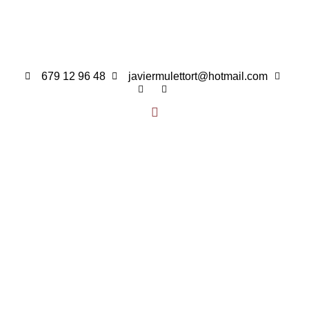
679 12 96 48
javiermulettort@hotmail.com